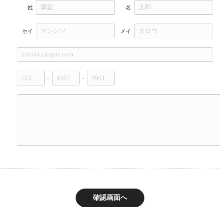
姓
名
セイ
メイ
-
-
確認画面へ