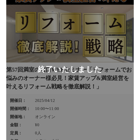
第57回満室の窓口WEBセミナー「リフォームでお
悩みのオーナー様必見！家賃アップ&満室経営を
叶えるリフォーム戦略を徹底解説！」
開催日：
2025/04/12
開催時間：
10:00〜11:00
開催地：
オンライン
金額：
¥0
定員：
0
人