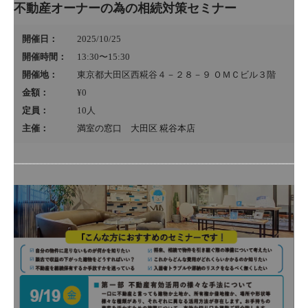
不動産オーナーの為の相続対策セミナー
開催日：
2025/10/25
開催時間：
13:30〜15:30
開催地：
東京都大田区西糀谷４－２８－９ ＯＭＣビル３階
金額：
¥0
定員：
10
人
主催：
満室の窓口 大田区 糀谷本店