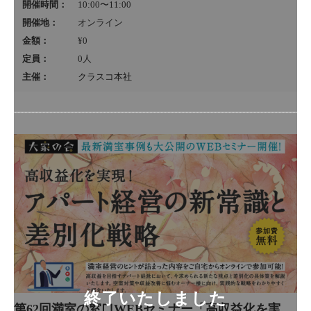
開催時間：
10:00〜11:00
開催地：
オンライン
金額：
¥0
定員：
0
人
主催：
クラスコ本社
第62回満室の窓口WEBセミナー「高収益化を実