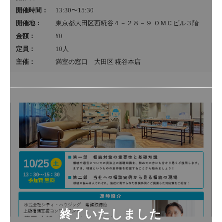
開催時間：
13:30〜15:30
開催地：
東京都大田区西糀谷４－２８－９ ＯＭＣビル３階
金額：
¥0
定員：
10
人
主催：
満室の窓口 大田区 糀谷本店