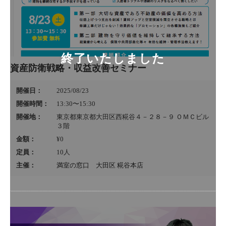
資産防衛戦略・収益改善セミナー
開催日：
2025/08/23
開催時間：
13:30〜15:30
開催地：
東京都東京都大田区西糀谷４－２８－９ ＯＭＣビル
３階
金額：
¥0
定員：
10
人
主催：
満室の窓口 大田区 糀谷本店