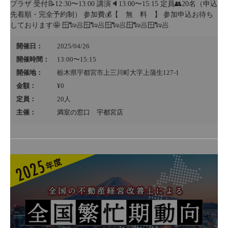
プラザ 受付📝12:30〜13:00 講演🔈13:00〜15:15 定員👥20名（申込
先着順・完全予約制） 参加費💰【 無 料 】 参加申込お待ち
しております🤩 🪟🐑🥟🪟🐑🥟🪟🐑🥟🪟🐑🥟🪟🐑🥟
開催日：
2025/04/26
開催時間：
13:00〜15:15
開催地：
栃木県宇都宮市上三川町大字上蒲生127-1
金額：
¥0
定員：
20
人
主催：
満室の窓口 宇都宮店