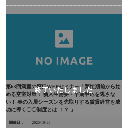
第63回満室の窓口WEBセミナー「繁忙期前から始
める空室対策！ 新入生需要・早期申込を逃さな
い！ 春の入居シーズンを先取りする賃貸経営を成
功に導く〇〇制度とは ！？ 」
開催日：
2025/10/11