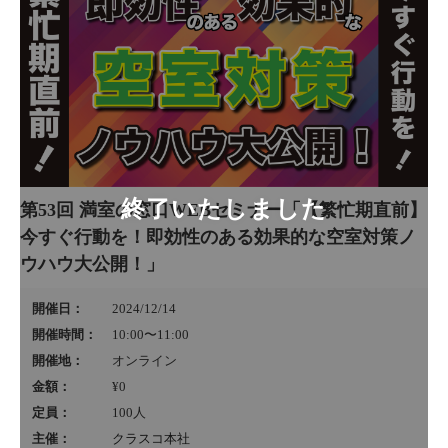
第53回 満室の窓口WEBセミナー「【繁忙期直前】
今すぐ行動を！即効性のある効果的な空室対策ノ
ウハウ大公開！」
開催日：
2024/12/14
開催時間：
10:00〜11:00
開催地：
オンライン
金額：
¥0
定員：
100
人
主催：
クラスコ本社