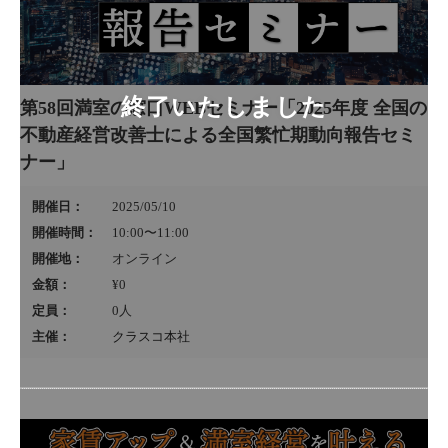
第58回満室の窓口WEBセミナー「2025年度 全国の
不動産経営改善士による全国繁忙期動向報告セミ
ナー」
開催日：
2025/05/10
開催時間：
10:00〜11:00
開催地：
オンライン
金額：
¥0
定員：
0
人
主催：
クラスコ本社