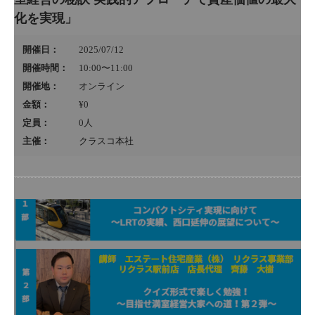
化を実現」
開催日：
2025/07/12
開催時間：
10:00〜11:00
開催地：
オンライン
金額：
¥0
定員：
0
人
主催：
クラスコ本社