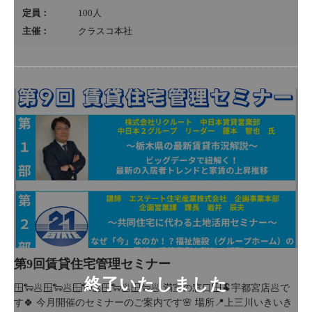
定員：
100
人
主催：
クラスコ本社
第9回賃貸住宅管理セミナー
🪟🐑🥟🪟🐑🥟🪟🐑🥟🪟🐑🥟🪟🐑🥟 満室の窓口🪟🐏宇都宮店🥟で
す🍀 今月開催のセミナーのご案内です🌸 場所📍上三川いきいき