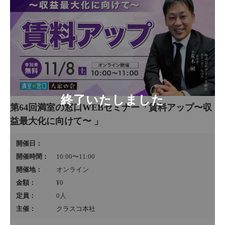
第64回満室の窓口WEBセミナー「賃料アップ〜収
益最大化に向けて〜 」
開催日：
開催時間：
10:00〜11:00
開催地：
オンライン
金額：
¥0
定員：
0
人
主催：
クラスコ本社