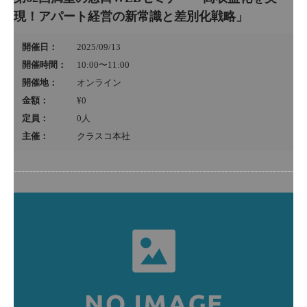
現！アパート経営の新常識と差別化戦略」
開催日：
2025/09/13
開催時間：
10:00〜11:00
開催地：
オンライン
金額：
¥0
定員：
0
人
主催：
クラスコ本社