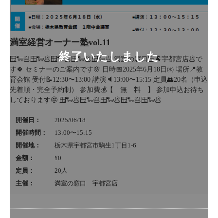
満室経営オーナー塾vol.11
🪟🐑🥟🪟🐑🥟🪟🐑🥟🪟🐑🥟🪟🐑🥟 満室の窓口🪟🐏宇都宮店🥟で
す🍀 セミナーのご案内です🌸 日時📅2025年6月18日㈬ 場所📍教
育会館 受付📝12:30〜13:00 講演🔈13:00〜15:15 定員👥20名（申込
先着順・完全予約制） 参加費💰【 無 料 】 参加申込お待ち
しております🤩 🪟🐑🥟🪟🐑🥟🪟🐑🥟🪟🐑🥟🪟🐑🥟
開催日：
2025/06/18
開催時間：
13:00〜15:15
開催地：
栃木県宇都宮市駒生1丁目1-6
金額：
¥0
定員：
20
人
主催：
満室の窓口 宇都宮店