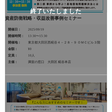
資産防衛戦略・収益改善事例セミナー
開催日：
2025/09/19
開催時間：
13:30〜15:30
開催地：
東京都大田区西糀谷４－２８－９ ＯＭＣビル３階
金額：
¥0
定員：
10
人
主催：
満室の窓口 大田区 糀谷本店