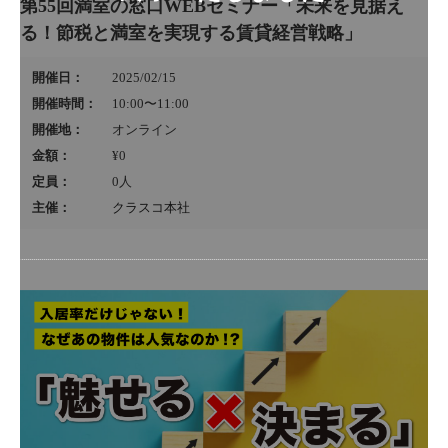
第55回満室の窓口WEBセミナー「未来を見据え
る！節税と満室を実現する賃貸経営戦略」
開催日：
2025/02/15
開催時間：
10:00〜11:00
開催地：
オンライン
金額：
¥0
定員：
0
人
主催：
クラスコ本社