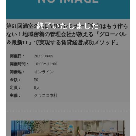
第61回満室の窓口WEBセミナー「空室はもう作ら
ない！地域密着の管理会社が教える『グローバル
＆最新IT』で実現する賃貸経営成功メソッド」
開催日：
2025/08/09
開催時間：
10:00〜11:00
開催地：
オンライン
金額：
¥0
定員：
0
人
主催：
クラスコ本社