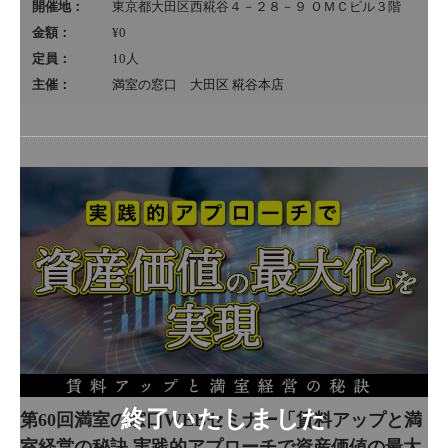
開催地：
東京都大田区西糀谷４－２８－９ ＯＭＣビル３階
金額：
¥0
定員：
10
人
主催：
満室の窓口 大田区 糀谷本店
第60回満室の窓口WEBセミナー「賃料アップと満
室経営の秘訣 実践的アプローチで資産価値の最大