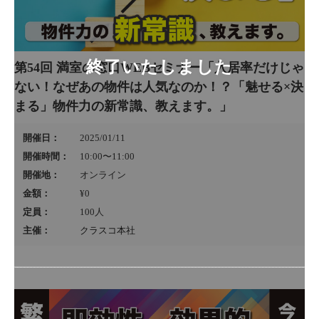
第54回 満室の窓口WEBセミナー「入居率だけじゃ
ない！なぜあの物件は人気なのか！？「魅せる×決
まる」物件力の新常識、教えます。」
開催日：
2025/01/11
開催時間：
10:00〜11:00
開催地：
オンライン
金額：
¥0
定員：
100
人
主催：
クラスコ本社