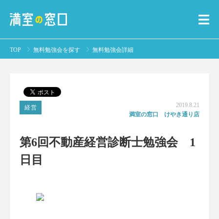
TOP
無料勉強会を探す
無料勉強会詳細
2019.8.21
経営
満室の窓口 けやき通り店
第6回不動産経営診断士勉強会 1
日目