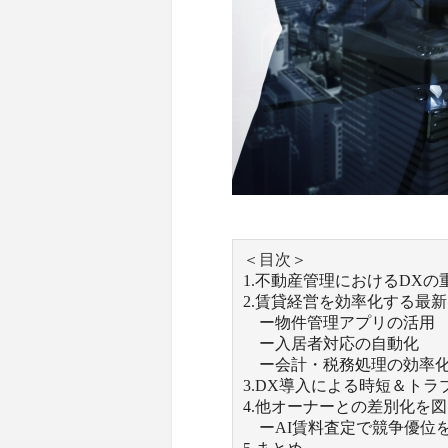
＜目次＞
1.不動産管理におけるDXの
2.賃貸経営を効率化する最
ー物件管理アプリの活用
ー入居者対応の自動化
ー会計・税務処理の効率
3.DX導入による時短＆ト
4.他オーナーとの差別化を
ーAI賃料査定で競争優位