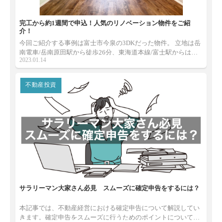
完工から約1週間で申込！人気のリノベーション物件をご紹
介！
今回ご紹介する事例は富士市今泉の3DKだった物件。 立地は岳
南電車/岳南原田駅から徒歩26分、東海道本線/富士駅からはバ
2023.01.14
スで20分・徒歩10分と、 単身というよりはファミリー向けの物
件。 使い勝手が悪い3DKは2LDKに改造！ 広々としたリビング
と収納力バツグンの間取りに大変身しました！ 今回はデザイン
不動産投資
にも注目してご紹介したいと思います！
サラリーマン大家さん必見 スムーズに確定申告をするには？
本記事では、不動産経営における確定申告について解説してい
きます。確定申告をスムーズに行うためのポイントについても