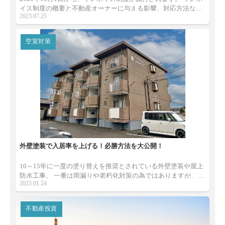
イス制度の概要と不動産オーナーに与える影響、対応方法など
2023.07.25
について紹介します。
空室対策
外壁塗装で入居率を上げる！必勝方法を大公開！
10～15年に一度の塗り替えを推奨とされている外壁塗装や屋上
防水工事。 一番は雨漏りや老朽化対策の為ではありますが、 金
2023.01.24
額が大きくかかる大規模修繕こそ空室対策のチャンス！ 今回は
外壁塗装工事を行いながら入居率をアップさせる秘密をご紹介
いたします！
不動産投資