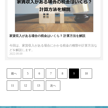
家賃収入がある場合の税金はいくら？ 計算方法を解説
今回は、家賃収入がある場合にかかる税金の種類や計算方法な
どを解説します。
2022.09.09
前へ
5
6
7
8
9
10
11
12
13
次へ