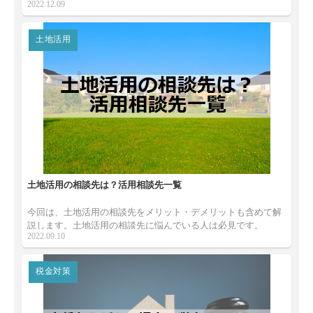
2022.12.09
紹介しますので、初めて確定申告を行う人はぜひ参考にしてく
ださい。
土地活用
土地活用の相談先は？活用相談先一覧
今回は、土地活用の相談先をメリット・デメリットも含めて解
説します。土地活用の相談先に悩んでいる人は必見です。
2022.09.10
税金対策