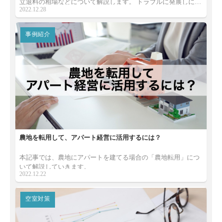
立退料の相場などについて解説します。 トラブルに発展しにく
2022.12.28
い立ち退き交渉方法についても紹介しますので、アパート経営
を行う方はぜひご一読ください。
事例紹介
農地を転用して、アパート経営に活用するには？
本記事では、農地にアパートを建てる場合の「農地転用」につ
いて解説していきます。
2022.12.22
空室対策