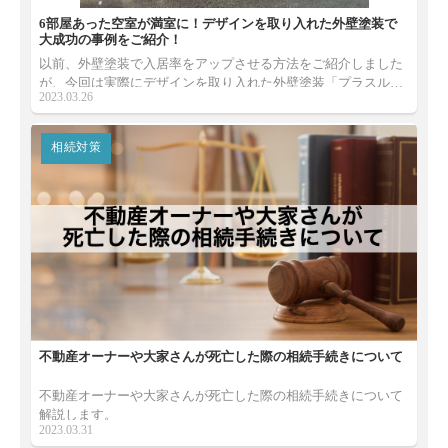
6部屋あった空室が満室に！デザインを取り入れた外壁塗装で
大成功の事例をご紹介！
以前、外壁塗装で入居率をアップさせる方法をご紹介しました
が、今回は実際にデザインを取り入れた外壁塗装「プラスル」
2023.03.26
の導入で、6戸空きから満室に成功した事例をご紹介します！
相続対策
不動産オーナーや大家さんが死亡した際の相続手続きについて
不動産オーナーや大家さんが死亡した際の相続手続きについて
解説します。
2023.03.31