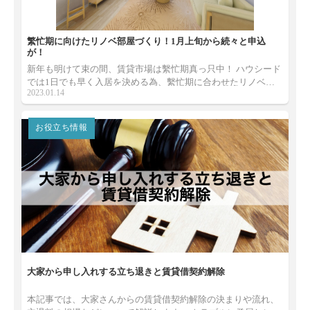
繁忙期に向けたリノベ部屋づくり！1月上旬から続々と申込
が！
新年も明けて束の間、賃貸市場は繫忙期真っ只中！ ハウシード
では1日でも早く入居を決める為、繫忙期に合わせたリノベー
2023.01.14
ション物件の お部屋づくりに取り組んできました。 早速、続々
と反響や申し込みをいただいております！ 今回は施工事例とと
もに、繫忙期にリノベーション物件でスタートダッシュを決め
お役立ち情報
るポイントを ご紹介＆徹底解説いたします！
大家から申し入れする立ち退きと賃貸借契約解除
本記事では、大家さんからの賃貸借契約解除の決まりや流れ、